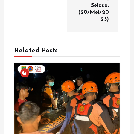
i
Selasa,
(20/Mei/20
p
25)
o
s
Related Posts