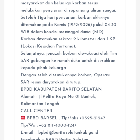
masyarakat dan keluarga korban terus
melakukan penyisiran di sepanjang aliran sungai.
Setelah Tiga hari pencarian, korban akhirnya
ditemukan pada Kamis (19/2/2026) pukul 04.30
WIB dalam kondisi meninggal dunia (MD).
Korban ditemukan sekitar 2 kilometer dari LKP
(Lokasi Kejadian Pertama).
Selanjutnya, jenazah korban dievakuasi oleh Tim
SAR gabungan ke rumah duka untuk diserahkan
kepada pihak keluarga.
Dengan telah ditemukannya korban, Operasi
SAR resmi dinyatakan ditutup.
BPBD KABUPATEN BARITO SELATAN
Alamat : Jl.Pelita Raya No 01 Buntok,
Kalimantan Tengah
CALL CENTER
BPBD BARSEL : Tlp/faks +0525-21247
Tlp/Wa : +62 811-4000-1247
E-mail = bpbd@baritoselatankab.go.id
Facebook = BPBD Barito Selatan