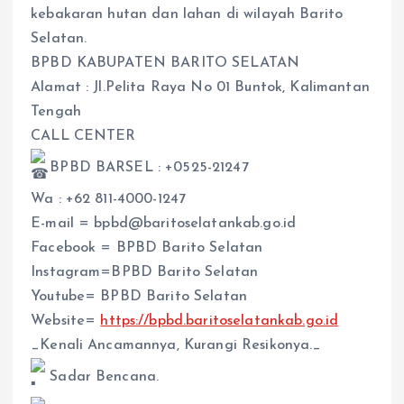
kebakaran hutan dan lahan di wilayah Barito
Selatan.
BPBD KABUPATEN BARITO SELATAN
Alamat : Jl.Pelita Raya No 01 Buntok, Kalimantan
Tengah
CALL CENTER
BPBD BARSEL : +0525-21247
Wa : +62 811-4000-1247
E-mail = bpbd@baritoselatankab.go.id
Facebook = BPBD Barito Selatan
Instagram=BPBD Barito Selatan
Youtube= BPBD Barito Selatan
Website=
https://bpbd.baritoselatankab.go.id
_Kenali Ancamannya, Kurangi Resikonya._
Sadar Bencana.