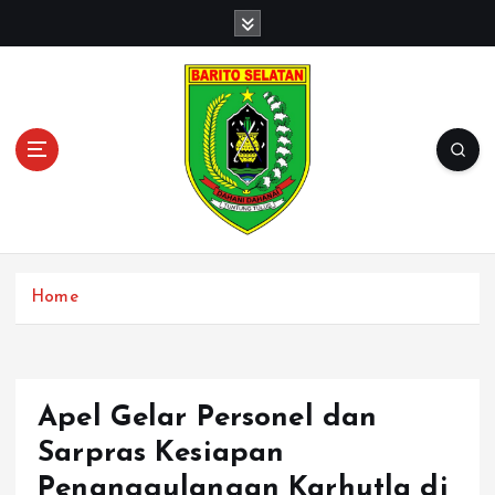
S
k
i
p
t
o
c
o
n
t
e
n
Home
t
Apel Gelar Personel dan
Sarpras Kesiapan
Penanggulangan Karhutla di