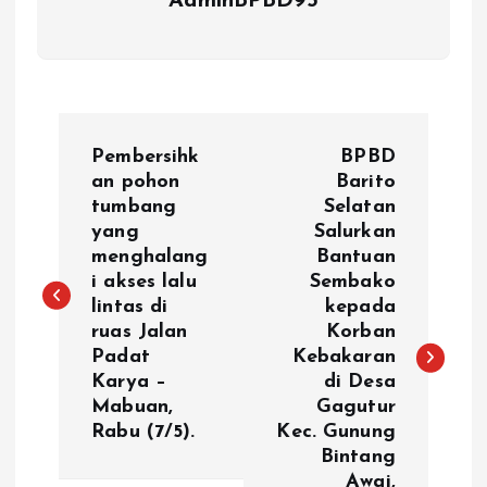
AdminBPBD95
N
Pembersihk
BPBD
a
an pohon
Barito
tumbang
Selatan
yang
Salurkan
v
menghalang
Bantuan
i akses lalu
Sembako
i
lintas di
kepada
ruas Jalan
Korban
g
Padat
Kebakaran
Karya –
di Desa
a
Mabuan,
Gagutur
Rabu (7/5).
Kec. Gunung
s
Bintang
Awai,